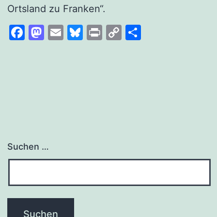
Ortsland zu Franken“.
Facebook
Mastodon
Email
Bluesky
Print
Copy
Teilen
Link
Suchen …